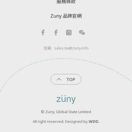
服務條款
Zuny 品牌官網
信箱
sales.tw@zuny.info
TOP
© Zuny, Global State Limited
All right reserved. Designed by
WDD.