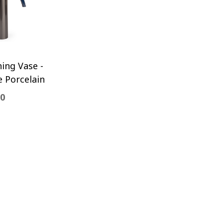
器
ng Vase -
e Porcelain
80