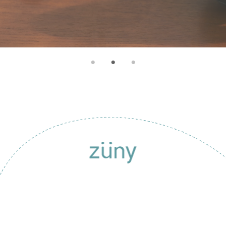
© Zuny, Global State Limited
All right reserved. Designed by
WDD.