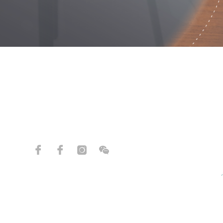
信箱
sales.tw@zuny.info