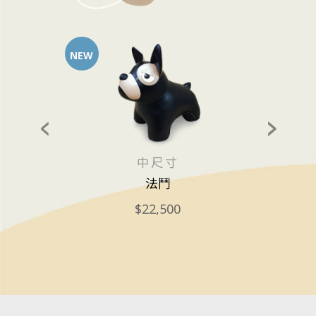
NEW
中尺寸
w
法鬥
22,500