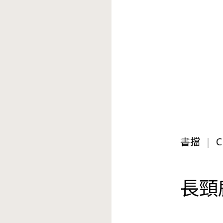
書擋
C
長頸