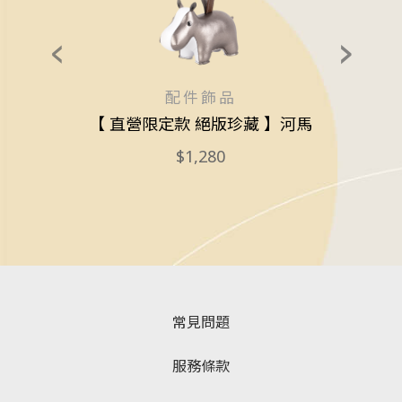
配件飾品
繩款
【 直營限定款 絕版珍藏 】河馬
抬
1,280
常見問題
服務條款