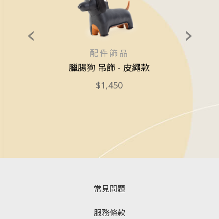
配件飾品
ds 耳機套
臘腸狗 吊飾 - 皮繩款
獅子
飾
1,450
常見問題
服務條款