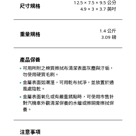
12.5 × 7.5 × 9.5 公分
尺寸規格
4.9 × 3 × 3.7 英吋
1.4 公斤
重量規格
3.09 磅
產品保養
可用所附之棉質擦拭布清潔表面灰塵與汙垢，
勿使用硬質毛刷。
金屬表面如潮溼，可用乾布拭淨，並放置於通
風處陰乾。
金屬表面氧化或有嚴重銹點時，可使用市售針
對汽機車外觀清潔保養的水蠟或擦銅膏擦拭保
養。
注意事項