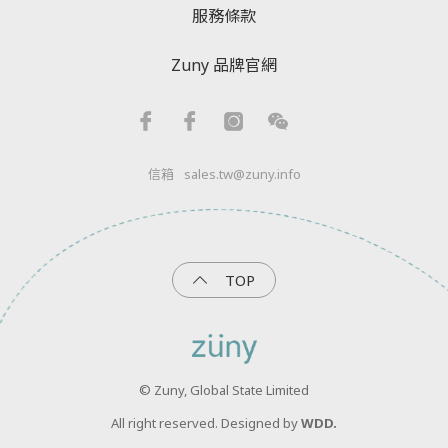
服務條款
Zuny 品牌官網
信箱
sales.tw@zuny.info
TOP
© Zuny, Global State Limited
All right reserved. Designed by
WDD.