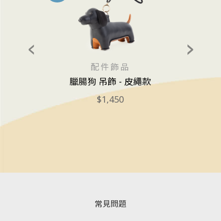
配件飾品
ya
臘腸狗 吊飾 - 皮繩款
招財貓
1,450
常見問題