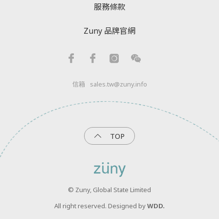
服務條款
Zuny 品牌官網
信箱
sales.tw@zuny.info
TOP
© Zuny, Global State Limited
All right reserved. Designed by
WDD.