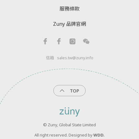
服務條款
Zuny 品牌官網
信箱
sales.tw@zuny.info
TOP
© Zuny, Global State Limited
All right reserved. Designed by
WDD.