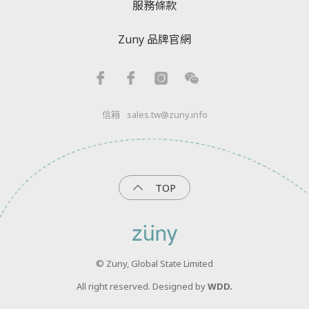
服務條款
Zuny 品牌官網
信箱
sales.tw@zuny.info
TOP
© Zuny, Global State Limited
All right reserved. Designed by
WDD.