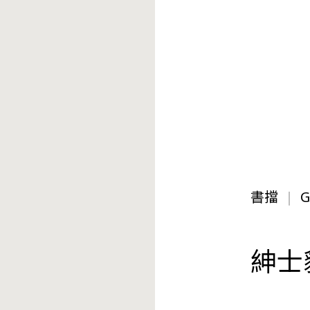
書擋
G
紳士貓