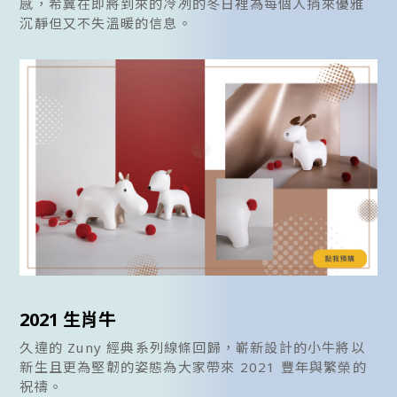
感，希冀在即將到來的冷冽的冬日裡為每個人捎來優雅
沉靜但又不失溫暖的信息。
2021 生肖牛
久違的 Zuny 經典系列線條回歸，嶄新設計的小牛將以
新生且更為堅韌的姿態為大家帶來 2021 豐年與繁榮的
祝禱。