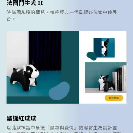
法國鬥牛犬 II
時尚圈永遠的寵兒，攜手經典一代重返各位家中伸展
台。
聖誕紅球球
以北歐神話中象徵「熱吻與愛情」的槲寄生為設計靈